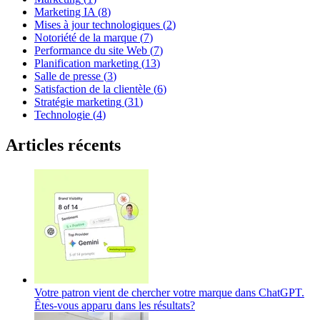
Marketing IA
(
8
)
Mises à jour technologiques
(
2
)
Notoriété de la marque
(
7
)
Performance du site Web
(
7
)
Planification marketing
(
13
)
Salle de presse
(
3
)
Satisfaction de la clientèle
(
6
)
Stratégie marketing
(
31
)
Technologie
(
4
)
Articles récents
Votre patron vient de chercher votre marque dans ChatGPT.
Êtes-vous apparu dans les résultats?