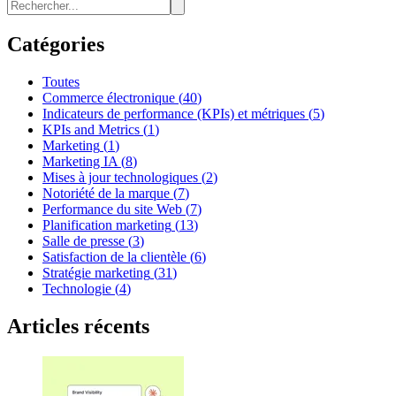
Catégories
Toutes
Commerce électronique
(
40
)
Indicateurs de performance (KPIs) et métriques
(
5
)
KPIs and Metrics
(
1
)
Marketing
(
1
)
Marketing IA
(
8
)
Mises à jour technologiques
(
2
)
Notoriété de la marque
(
7
)
Performance du site Web
(
7
)
Planification marketing
(
13
)
Salle de presse
(
3
)
Satisfaction de la clientèle
(
6
)
Stratégie marketing
(
31
)
Technologie
(
4
)
Articles récents