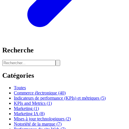
Recherche
Catégories
Toutes
Commerce électronique
(
40
)
Indicateurs de performance (KPIs) et métriques
(
5
)
KPIs and Metrics
(
1
)
Marketing
(
1
)
Marketing IA
(
8
)
Mises à jour technologiques
(
2
)
Notoriété de la marque
(
7
)