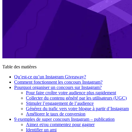
Table des matières
Qu’est-ce qu’un Instagram Giveaway?
Comment fonctionnent les concours Instagram?
Pourquoi organiser un concours sur Instagram?
Pour faire croître votre audience plus rapidement
Collecter du contenu généré par les utilisateurs (UGC)
Stimuler l’engagement de l’audience
Générez du trafic vers votre blogue à partir d’Instagram
Améliorer le taux de conversion
9 exemples de super concours Instagram – publication
Aimez et/ou commentez pour gagner
Identifier un ami