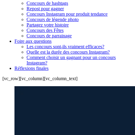
Concours de hashtags
Repost pour gagner
Concours Instagram pour produit tendance
Concours de légende photo
Partagez votre histoire
Concours des Fêtes
Concours de parrainage
Foire aux questions
Les concours sont-ils vraiment efficaces?
Quelle est la durée des concours Instagram?
Comment choisir un gagnant pour un concours
Instagram?
Réflexions finales
[vc_row][vc_column][vc_column_text]